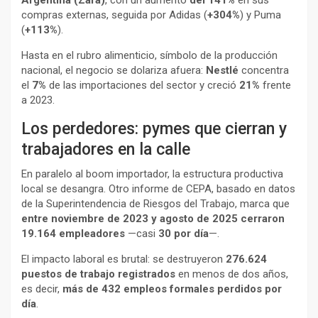
Argentina (Zara)
, con un aumento
del 141%
en sus
compras externas, seguida por Adidas (
+304%
) y Puma
(
+113%
).
Hasta en el rubro alimenticio, símbolo de la producción
nacional, el negocio se dolariza afuera:
Nestlé
concentra
el
7%
de las importaciones del sector y creció
21%
frente
a 2023.
Los perdedores: pymes que cierran y
trabajadores en la calle
En paralelo al boom importador, la estructura productiva
local se desangra. Otro informe de CEPA, basado en datos
de la Superintendencia de Riesgos del Trabajo, marca que
entre noviembre de 2023 y agosto de 2025 cerraron
19.164 empleadores
—casi
30 por día
—.
El impacto laboral es brutal: se destruyeron
276.624
puestos de trabajo registrados
en menos de dos años,
es decir,
más de 432 empleos formales perdidos por
día
.