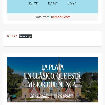
11°
/
3°
11°
/
6°
8°
/
7°
Data from
Tiempo3.com
DELE97
Descarga