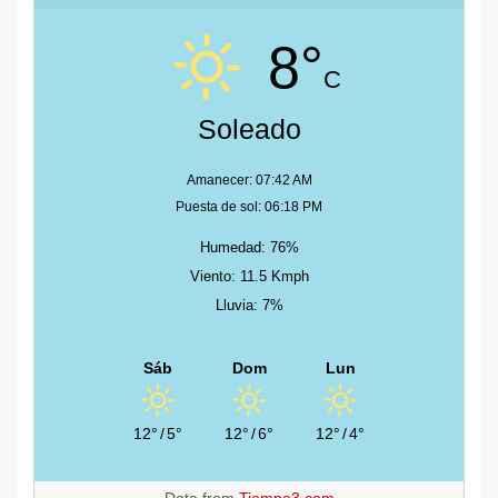
8°
C
Soleado
Amanecer: 07:42 AM
Puesta de sol: 06:18 PM
Humedad: 76%
Viento: 11.5 Kmph
Lluvia: 7%
Sáb
Dom
Lun
12°
/
5°
12°
/
6°
12°
/
4°