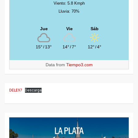
Viento: 5.8 Kmph
Lluvia: 70%
Jue
Vie
Sáb
15°
/
13°
14°
/
7°
12°
/
4°
Data from
Tiempo3.com
DELE97
Descarga