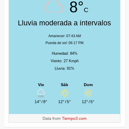
8°
C
Lluvia moderada a intervalos
Amanecer: 07:43 AM
Puesta de sol: 06:17 PM
Humedad: 84%
Viento: 27 Kmph
Lluvia: 91%
Vie
Sáb
Dom
14°
/
8°
12°
/
5°
12°
/
5°
Data from
Tiempo3.com