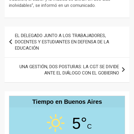
inolvidables”, se informó en un comunicado.
Navegación
EL DELEGADO JUNTO A LOS TRABAJADORES,
de
DOCENTES Y ESTUDIANTES EN DEFENSA DE LA
EDUCACIÓN
entradas
UNA GESTIÓN, DOS POSTURAS: LA CGT SE DIVIDE
ANTE EL DIÁLOGO CON EL GOBIERNO
Tiempo en Buenos Aires
5°
C