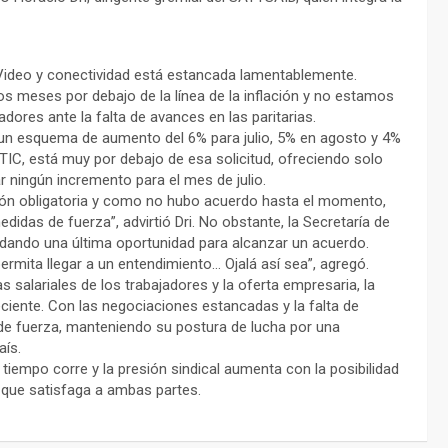
 Video y conectividad está estancada lamentablemente.
 meses por debajo de la línea de la inflación y no estamos
jadores ante la falta de avances en las paritarias.
es, un esquema de aumento del 6% para julio, 5% en agosto y 4%
TIC, está muy por debajo de esa solicitud, ofreciendo solo
 ningún incremento para el mes de julio.
iación obligatoria y como no hubo acuerdo hasta el momento,
das de fuerza”, advirtió Dri. No obstante, la Secretaría de
indando una última oportunidad para alcanzar un acuerdo.
mita llegar a un entendimiento… Ojalá así sea”, agregó.
as salariales de los trabajadores y la oferta empresaria, la
eciente. Con las negociaciones estancadas y la falta de
de fuerza, manteniendo su postura de lucha por una
aís.
 tiempo corre y la presión sindical aumenta con la posibilidad
 que satisfaga a ambas partes.