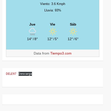
Viento: 3.6 Kmph
Lluvia: 93%
Jue
Vie
Sáb
14°
/
8°
12°
/
5°
12°
/
6°
Data from
Tiempo3.com
DELE97
Descarga