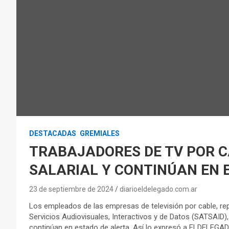
DESTACADAS
GREMIALES
TRABAJADORES DE TV POR 
SALARIAL Y CONTINÚAN EN 
23 de septiembre de 2024
diarioeldelegado.com.ar
Los empleados de las empresas de televisión por cable, rep
Servicios Audiovisuales, Interactivos y de Datos (SATSAID),
continúan en estado de alerta. Así lo expresó a ELDELEGADO 