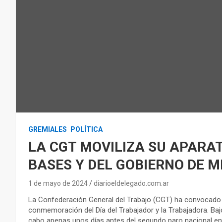
GREMIALES
POLÍTICA
LA CGT MOVILIZA SU APARAT
BASES Y DEL GOBIERNO DE MI
1 de mayo de 2024
diarioeldelegado.com.ar
La Confederación General del Trabajo (CGT) ha convocado 
conmemoración del Día del Trabajador y la Trabajadora. Bajo
cabo apenas unos días antes del segundo paro nacional en p