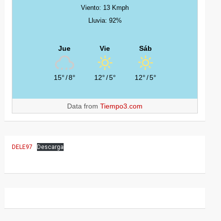
Viento: 13 Kmph
Lluvia: 92%
Jue
Vie
Sáb
15°
/
8°
12°
/
5°
12°
/
5°
Data from
Tiempo3.com
DELE97
Descarga