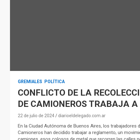
GREMIALES
POLÍTICA
CONFLICTO DE LA RECOLECCI
DE CAMIONEROS TRABAJA A
22 de julio de 2024
diarioeldelegado.com.ar
En la Ciudad Autónoma de Buenos Aires, los trabajadores d
Camioneros han decidido trabajar a reglamento, un movimie
camiones, esos colosos de metal que recorren las calles 