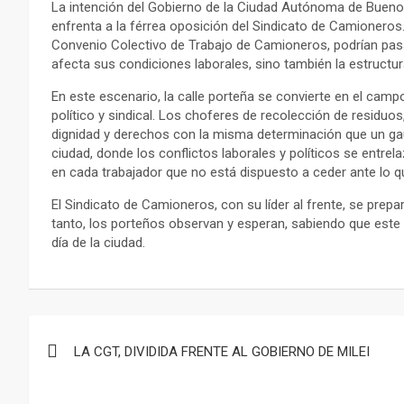
La intención del Gobierno de la Ciudad Autónoma de Buenos
enfrenta a la férrea oposición del Sindicato de Camioneros.
Convenio Colectivo de Trabajo de Camioneros, podrían pasa
afecta sus condiciones laborales, sino también la estructur
En este escenario, la calle porteña se convierte en el camp
político y sindical. Los choferes de recolección de residu
dignidad y derechos con la misma determinación que un gau
ciudad, donde los conflictos laborales y políticos se entrelaz
en cada trabajador que no está dispuesto a ceder ante lo qu
El Sindicato de Camioneros, con su líder al frente, se prepar
tanto, los porteños observan y esperan, sabiendo que este c
día de la ciudad.
Navegación
LA CGT, DIVIDIDA FRENTE AL GOBIERNO DE MILEI
de