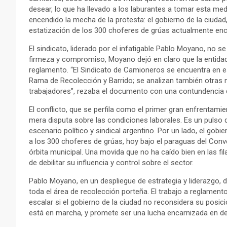
desear, lo que ha llevado a los laburantes a tomar esta med
encendido la mecha de la protesta: el gobierno de la ciudad
estatización de los 300 choferes de grúas actualmente en
El sindicato, liderado por el infatigable Pablo Moyano, n
firmeza y compromiso, Moyano dejó en claro que la entidad 
reglamento. “El Sindicato de Camioneros se encuentra en es
Rama de Recolección y Barrido; se analizan también otras m
trabajadores”, rezaba el documento con una contundencia 
El conflicto, que se perfila como el primer gran enfrentamie
mera disputa sobre las condiciones laborales. Es un pulso 
escenario político y sindical argentino. Por un lado, el go
a los 300 choferes de grúas, hoy bajo el paraguas del Conv
órbita municipal. Una movida que no ha caído bien en las f
de debilitar su influencia y control sobre el sector.
Pablo Moyano, en un despliegue de estrategia y liderazgo, 
toda el área de recolección porteña. El trabajo a reglament
escalar si el gobierno de la ciudad no reconsidera su posi
está en marcha, y promete ser una lucha encarnizada en de