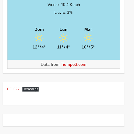
Viento: 10.4 Kmph
Lluvia: 3%
Dom
Lun
Mar
12°
/
4°
11°
/
4°
10°
/
5°
Data from
Tiempo3.com
DELE97
Descarga