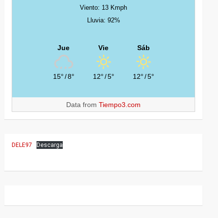
Viento: 13 Kmph
Lluvia: 92%
Jue
Vie
Sáb
15°
/
8°
12°
/
5°
12°
/
5°
Data from
Tiempo3.com
DELE97
Descarga