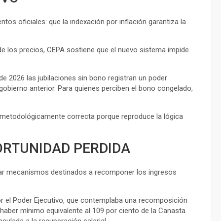
os oficiales: que la indexación por inflación garantiza la
e los precios, CEPA sostiene que el nuevo sistema impide
 2026 las jubilaciones sin bono registran un poder
el gobierno anterior. Para quienes perciben el bono congelado,
s metodológicamente correcta porque reproduce la lógica
ORTUNIDAD PERDIDA
bar mecanismos destinados a recomponer los ingresos
por el Poder Ejecutivo, que contemplaba una recomposición
n haber mínimo equivalente al 109 por ciento de la Canasta
nculada a la recuperación salarial.