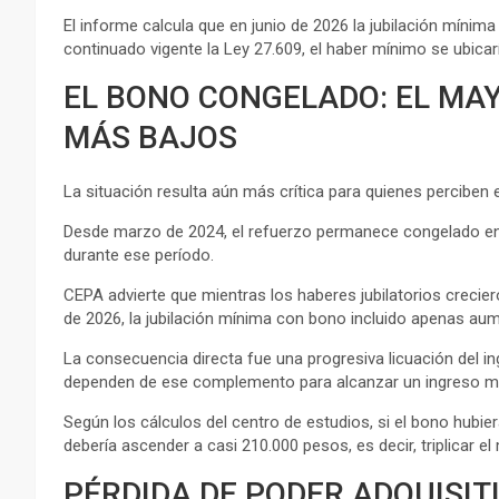
El informe calcula que en junio de 2026 la jubilación mínim
continuado vigente la Ley 27.609, el haber mínimo se ubicarí
EL BONO CONGELADO: EL MA
MÁS BAJOS
La situación resulta aún más crítica para quienes perciben
Desde marzo de 2024, el refuerzo permanece congelado en 
durante ese período.
CEPA advierte que mientras los haberes jubilatorios crecier
de 2026, la jubilación mínima con bono incluido apenas aum
La consecuencia directa fue una progresiva licuación del ing
dependen de ese complemento para alcanzar un ingreso mí
Según los cálculos del centro de estudios, si el bono hubi
debería ascender a casi 210.000 pesos, es decir, triplicar el
PÉRDIDA DE PODER ADQUISIT