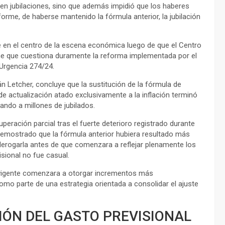
en jubilaciones, sino que además impidió que los haberes
forme, de haberse mantenido la fórmula anterior, la jubilación
se en el centro de la escena económica luego de que el Centro
rme que cuestiona duramente la reforma implementada por el
 Urgencia 274/24.
án Letcher, concluye que la sustitución de la fórmula de
e actualización atado exclusivamente a la inflación terminó
ando a millones de jubilados.
peración parcial tras el fuerte deterioro registrado durante
 demostrado que la fórmula anterior hubiera resultado más
 derogarla antes de que comenzara a reflejar plenamente los
isional no fue casual.
 vigente comenzara a otorgar incrementos más
 como parte de una estrategia orientada a consolidar el ajuste
IÓN DEL GASTO PREVISIONAL