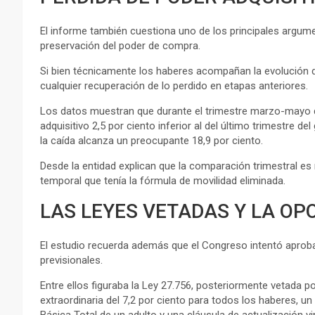
El informe también cuestiona uno de los principales argument
preservación del poder de compra.
Si bien técnicamente los haberes acompañan la evolución d
cualquier recuperación de lo perdido en etapas anteriores.
Los datos muestran que durante el trimestre marzo-mayo de
adquisitivo 2,5 por ciento inferior al del último trimestre d
la caída alcanza un preocupante 18,9 por ciento.
Desde la entidad explican que la comparación trimestral e
temporal que tenía la fórmula de movilidad eliminada.
LAS LEYES VETADAS Y LA OP
El estudio recuerda además que el Congreso intentó apro
previsionales.
Entre ellos figuraba la Ley 27.756, posteriormente vetada 
extraordinaria del 7,2 por ciento para todos los haberes, u
Básica Total de un adulto y una cláusula de actualización vi