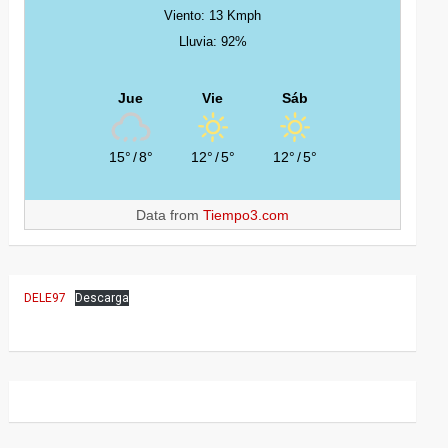
Viento: 13 Kmph
Lluvia: 92%
Jue
Vie
Sáb
15°
/
8°
12°
/
5°
12°
/
5°
Data from
Tiempo3.com
DELE97
Descarga