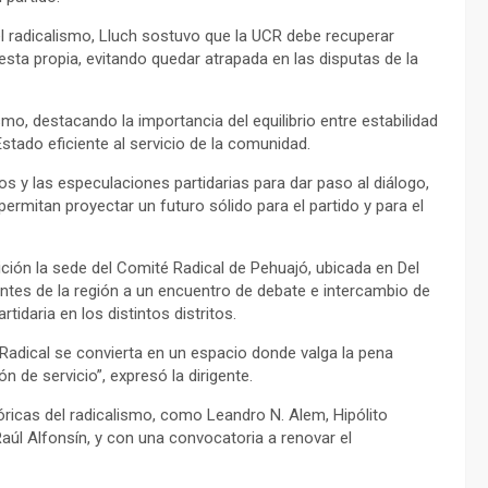
el radicalismo, Lluch sostuvo que la UCR debe recuperar
sta propia, evitando quedar atrapada en las disputas de la
smo, destacando la importancia del equilibrio entre estabilidad
stado eficiente al servicio de la comunidad.
s y las especulaciones partidarias para dar paso al diálogo,
rmitan proyectar un futuro sólido para el partido y para el
ición la sede del Comité Radical de Pehuajó, ubicada en Del
antes de la región a un encuentro de debate e intercambio de
idaria en los distintos distritos.
 Radical se convierta en un espacio donde valga la pena
n de servicio”, expresó la dirigente.
tóricas del radicalismo, como Leandro N. Alem, Hipólito
y Raúl Alfonsín, y con una convocatoria a renovar el