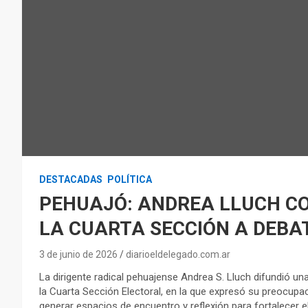
DESTACADAS
POLÍTICA
PEHUAJÓ: ANDREA LLUCH CO
LA CUARTA SECCIÓN A DEBAT
3 de junio de 2026
diarioeldelegado.com.ar
La dirigente radical pehuajense Andrea S. Lluch difundió una 
la Cuarta Sección Electoral, en la que expresó su preocupac
generar espacios de encuentro y reflexión para fortalecer el