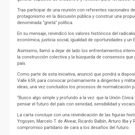
Tras participar de una reunión con referentes nacionales d
protagonismo en la discusión pública y construir una propue
denominada “grieta” política.
En su mensaje, reivindicó los valores históricos del radicali
económica, justicia social, igualdad de oportunidades y un E
Asimismo, llamó a dejar de lado los enfrentamientos interno
la construcción colectiva y la búsqueda de consensos que pe
país.
Como parte de esta iniciativa, anunció que pondrá a dispos
Valle 659, para convocar próximamente a dirigentes y milit
ideas, una vez concluidos los procesos de normalización part
“Busco algo simple y profundo a la vez: que la Unión Cívica
pensar el futuro del país con seriedad, sensibilidad y vocació
La carta concluye con una reivindicación de las figuras his
Yrigoyen, Marcelo T. de Alvear, Ricardo Balbín, Arturo Illia 
compromiso partidario de cara a los desafíos del futuro.