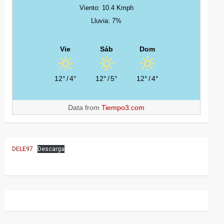
Viento: 10.4 Kmph
Lluvia: 7%
Vie
Sáb
Dom
12°
/
4°
12°
/
5°
12°
/
4°
Data from
Tiempo3.com
DELE97
Descarga