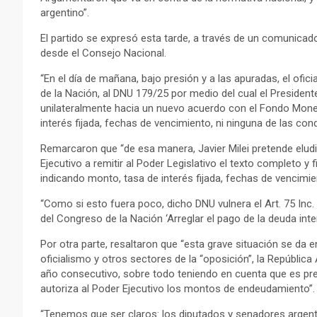
argentino”.
El partido se expresó esta tarde, a través de un comunicad
desde el Consejo Nacional.
“En el día de mañana, bajo presión y a las apuradas, el ofi
de la Nación, al DNU 179/25 por medio del cual el Presiden
unilateralmente hacia un nuevo acuerdo con el Fondo Mone
interés fijada, fechas de vencimiento, ni ninguna de las con
Remarcaron que “de esa manera, Javier Milei pretende eludir
Ejecutivo a remitir al Poder Legislativo el texto completo y
indicando monto, tasa de interés fijada, fechas de vencimi
“Como si esto fuera poco, dicho DNU vulnera el Art. 75 Inc
del Congreso de la Nación ‘Arreglar el pago de la deuda inter
Por otra parte, resaltaron que “esta grave situación se da e
oficialismo y otros sectores de la “oposición”, la Repúbl
año consecutivo, sobre todo teniendo en cuenta que es pr
autoriza al Poder Ejecutivo los montos de endeudamiento”.
“Tenemos que ser claros: los diputados y senadores argenti