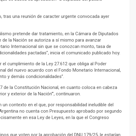
o, tras una reunión de caracter urgente convocada ayer
cialismo pretende dar tratamiento, en la Cámara de Diputados
te de la Nación se autoriza a sí mismo para avanzar
tario Internacional sin que se conozcan monto, tasa de
dicionalidades pactadas”, inicia el comunicado publicado hoy.
 el cumplimiento de la Ley 27.612 que obliga al Poder
 final del nuevo acuerdo con el Fondo Monetario Internacional,
ento y demás condicionalidades”.
. 7 de la Constitución Nacional, en cuanto coloca en cabeza
ior y exterior de la Nación'”, continuaron.
n un contexto en el que, por responsabilidad ineludible del
ica Argentina no cuenta con Presupuesto aprobado por segundo
ecisamente en esa Ley de Leyes, en la que el Congreso
nos que voten por la aprobación del DNU 179/25, le estarían