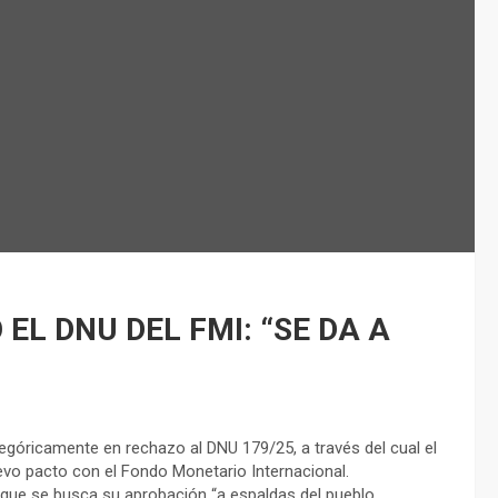
EL DNU DEL FMI: “SE DA A
tegóricamente en rechazo al DNU 179/25, a través del cual el
evo pacto con el Fondo Monetario Internacional.
 que se busca su aprobación “a espaldas del pueblo