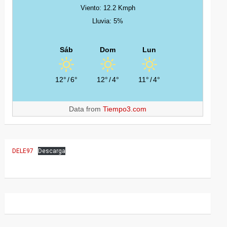
Viento: 12.2 Kmph
Lluvia: 5%
Sáb
Dom
Lun
12°
/
6°
12°
/
4°
11°
/
4°
Data from
Tiempo3.com
DELE97
Descarga