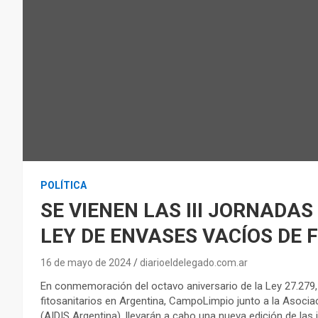
POLÍTICA
SE VIENEN LAS III JORNADA
LEY DE ENVASES VACÍOS DE 
16 de mayo de 2024
diarioeldelegado.com.ar
En conmemoración del octavo aniversario de la Ley 27.279,
fitosanitarios en Argentina, CampoLimpio junto a la Asociac
(AIDIS Argentina), llevarán a cabo una nueva edición de las