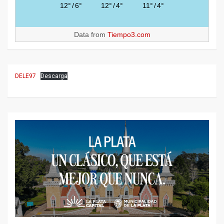
12°
/
6°
12°
/
4°
11°
/
4°
Data from
Tiempo3.com
DELE97
Descarga