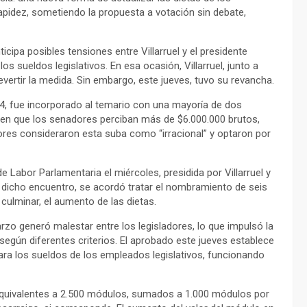
rapidez, sometiendo la propuesta a votación sin debate,
ipa posibles tensiones entre Villarruel y el presidente
s sueldos legislativos. En esa ocasión, Villarruel, junto a
vertir la medida. Sin embargo, este jueves, tuvo su revancha.
4, fue incorporado al temario con una mayoría de dos
á en que los senadores perciban más de $6.000.000 brutos,
ores consideraron esta suba como “irracional” y optaron por
 Labor Parlamentaria el miércoles, presidida por Villarruel y
En dicho encuentro, se acordó tratar el nombramiento de seis
culminar, el aumento de las dietas.
rzo generó malestar entre los legisladores, lo que impulsó la
según diferentes criterios. El aprobado este jueves establece
para los sueldos de los empleados legislativos, funcionando
 equivalentes a 2.500 módulos, sumados a 1.000 módulos por