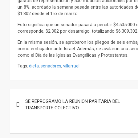
gastos de representación y 500 módulos adicionales por de
un 8%, acordado la semana pasada entre las autoridades del
$1.802 desde el 1ro de marzo.
Esto significa que un senador pasará a percibir $4.505.000 
corresponde, $2.302 por desarraigo, totalizando $6.309.302
En la misma sesión, se aprobaron los pliegos de seis embaja
como embajador ante Israel. Además, se avalaron una serie
como el Día de las Iglesias Evangélicas y Protestantes.
Tags:
dieta
,
senadores
,
villarruel
Navegación
SE REPROGRAMO LA REUNION PARITARIA DEL
de
TRANSPORTE COLECTIVO
entradas