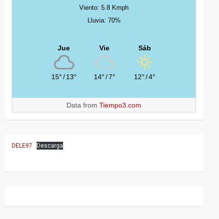
Viento: 5.8 Kmph
Lluvia: 70%
Jue
Vie
Sáb
15°
/
13°
14°
/
7°
12°
/
4°
Data from
Tiempo3.com
DELE97
Descarga