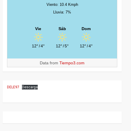
Viento: 10.4 Kmph
Lluvia: 7%
Vie
Sáb
Dom
12°
/
4°
12°
/
5°
12°
/
4°
Data from
Tiempo3.com
DELE97
Descarga