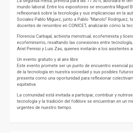
La segunda mesa, prevista para las 17:30 h, abordará el tem
mundo laboral. Entre los expositores se encuentra Miguel Be
reflexionará sobre la tecnología y sus implicancias en la a
Sociales Pablo Miguez, junto a Pablo “Manolo” Rodríguez, 
docentes de renombre en CONICET, analizarán cómo la tecno
Florencia Carbajal, activista menstrual, ecofeminista y lice
ecofeminismo, resaltando las conexiones entre tecnología
Ariel Pennisi y Luis Zas, quienes invitarán a los asistentes a
Un evento gratuito y al aire libre
Este evento promete ser un punto de encuentro esencial pa
de la tecnología en nuestra sociedad y sus posibles futuros.
presenta como una oportunidad para reflexionar colectiva
equitativa.
La comunidad está invitada a participar, contribuir y nutrir
tecnología y la tradición del folklore se encuentran en un
urgentes de nuestro tiempo.