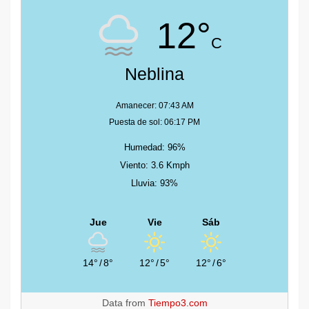
12°
C
Neblina
Amanecer: 07:43 AM
Puesta de sol: 06:17 PM
Humedad: 96%
Viento: 3.6 Kmph
Lluvia: 93%
Jue
Vie
Sáb
14°
/
8°
12°
/
5°
12°
/
6°
Data from
Tiempo3.com