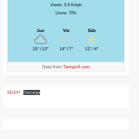
Viento: 5.8 Kmph
Lluvia: 70%
Jue
Vie
Sáb
15°
/
13°
14°
/
7°
12°
/
4°
Data from
Tiempo3.com
DELE97
Descarga