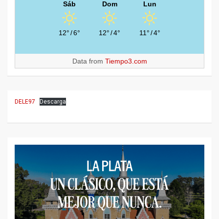
Sáb
Dom
Lun
12°
/
6°
12°
/
4°
11°
/
4°
Data from
Tiempo3.com
DELE97
Descarga