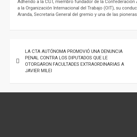
Adherido a la CGT, miembro fundador de la Confederación 
a la Organización Internacional del Trabajo (OIT), su cond
Aranda, Secretaria General del gremio y una de las pioneras 
Navegación
LA CTA AUTÓNOMA PROMOVIÓ UNA DENUNCIA
de
PENAL CONTRA LOS DIPUTADOS QUE LE
OTORGARON FACULTADES EXTRAORDINARIAS A
entradas
JAVIER MILEI