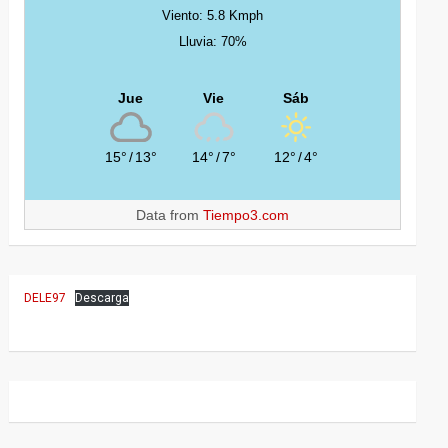
Viento: 5.8 Kmph
Lluvia: 70%
Jue
Vie
Sáb
15°
/
13°
14°
/
7°
12°
/
4°
Data from
Tiempo3.com
DELE97
Descarga