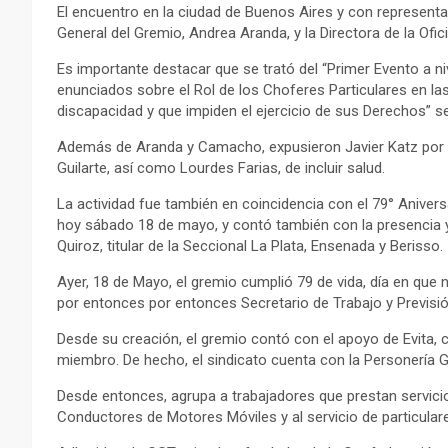
El encuentro en la ciudad de Buenos Aires y con represent
General del Gremio, Andrea Aranda, y la Directora de la Ofi
Es importante destacar que se trató del “Primer Evento a n
enunciados sobre el Rol de los Choferes Particulares en l
discapacidad y que impiden el ejercicio de sus Derechos” s
Además de Aranda y Camacho, expusieron Javier Katz por Ar
Guilarte, así como Lourdes Farias, de incluir salud.
La actividad fue también en coincidencia con el 79° Anivers
hoy sábado 18 de mayo, y contó también con la presencia y
Quiroz, titular de la Seccional La Plata, Ensenada y Berisso.
Ayer, 18 de Mayo, el gremio cumplió 79 de vida, día en que n
por entonces por entonces Secretario de Trabajo y Previs
Desde su creación, el gremio contó con el apoyo de Evita, c
miembro. De hecho, el sindicato cuenta con la Personería G
Desde entonces, agrupa a trabajadores que prestan servic
Conductores de Motores Móviles y al servicio de particulares