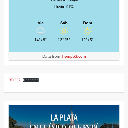
Lluvia: 91%
Vie
Sáb
Dom
14°
/
8°
12°
/
5°
12°
/
5°
Data from
Tiempo3.com
DELE97
Descarga