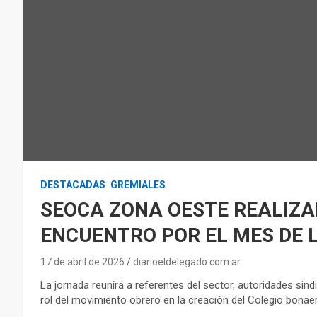
DESTACADAS
GREMIALES
SEOCA ZONA OESTE REALIZ
ENCUENTRO POR EL MES DE L
17 de abril de 2026
diarioeldelegado.com.ar
La jornada reunirá a referentes del sector, autoridades sind
rol del movimiento obrero en la creación del Colegio bonae