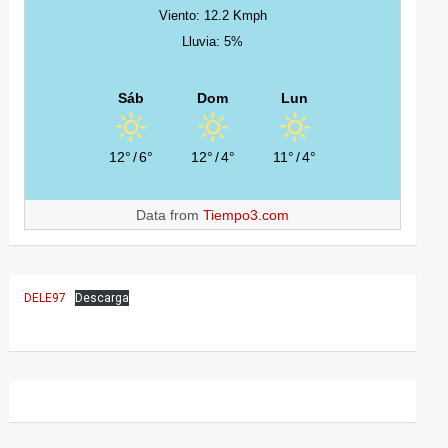
Viento: 12.2 Kmph
Lluvia: 5%
Sáb
Dom
Lun
12°
/
6°
12°
/
4°
11°
/
4°
Data from
Tiempo3.com
DELE97
Descarga