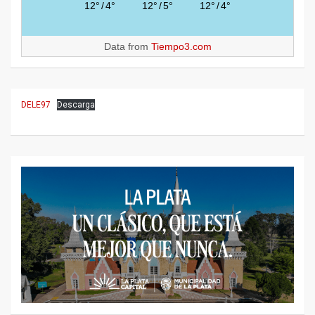
12°
/
4°
12°
/
5°
12°
/
4°
Data from
Tiempo3.com
DELE97
Descarga