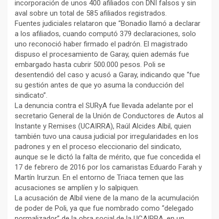
incorporación de unos 400 afiliados con DNI falsos y sin
aval sobre un total de 585 afiliados registrados.
Fuentes judiciales relataron que “Bonadio llamó a declarar
a los afiliados, cuando computó 379 declaraciones, solo
uno reconoció haber firmado el padrón. El magistrado
dispuso el procesamiento de Garay, quien además fue
embargado hasta cubrir 500.000 pesos. Poli se
desentendió del caso y acusó a Garay, indicando que “fue
su gestión antes de que yo asuma la conducción del
sindicato”.
La denuncia contra el SURyA fue llevada adelante por el
secretario General de la Unión de Conductores de Autos al
Instante y Remises (UCAIRRA), Raúl Alcides Albil, quien
también tuvo una causa judicial por irregularidades en los
padrones y en el proceso eleccionario del sindicato,
aunque se le dictó la falta de mérito, que fue concedida el
17 de febrero de 2016 por los camaristas Eduardo Farah y
Martín Irurzun. En el entorno de Triaca temen que las
acusaciones se amplíen y lo salpiquen.
La acusación de Albil viene de la mano de la acumulación
de poder de Poli, ya que fue nombrado como “delegado
normalizador” de la obra social de la UCAIRRA, en un