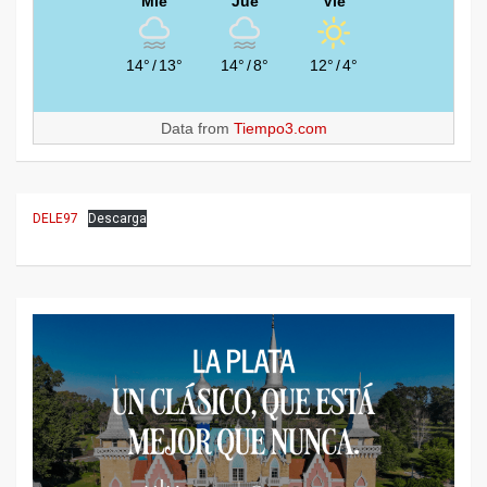
Mié
Jue
Vie
14°
/
13°
14°
/
8°
12°
/
4°
Data from
Tiempo3.com
DELE97
Descarga