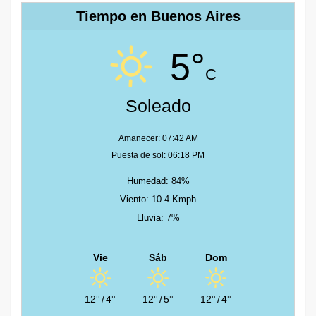
Tiempo en Buenos Aires
5°
C
Soleado
Amanecer: 07:42 AM
Puesta de sol: 06:18 PM
Humedad: 84%
Viento: 10.4 Kmph
Lluvia: 7%
Vie
Sáb
Dom
12°
/
4°
12°
/
5°
12°
/
4°