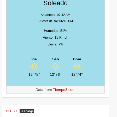
Soleado
Amanecer: 07:42 AM
Puesta de sol: 06:18 PM
Humedad: 51%
Viento: 13 Kmph
Lluvia: 7%
Vie
Sáb
Dom
12°
/
5°
12°
/
6°
12°
/
4°
Data from
Tiempo3.com
DELE97
Descarga