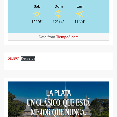
Sáb
Dom
Lun
12°
/
6°
12°
/
4°
11°
/
4°
Data from
Tiempo3.com
DELE97
Descarga