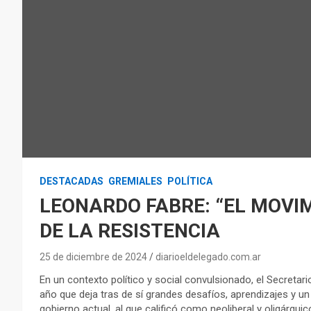
DESTACADAS
GREMIALES
POLÍTICA
LEONARDO FABRE: “EL MOVI
DE LA RESISTENCIA
25 de diciembre de 2024
diarioeldelegado.com.ar
En un contexto político y social convulsionado, el Secretar
año que deja tras de sí grandes desafíos, aprendizajes y un l
gobierno actual, al que calificó como neoliberal y oligárquico