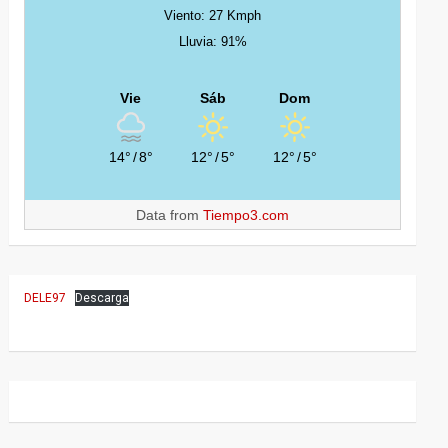
Viento: 27 Kmph
Lluvia: 91%
Vie
Sáb
Dom
14°
/
8°
12°
/
5°
12°
/
5°
Data from
Tiempo3.com
DELE97
Descarga