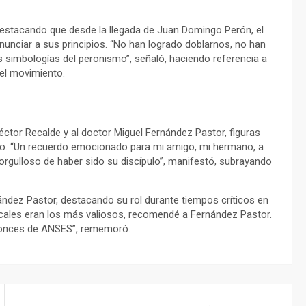
n, destacando que desde la llegada de Juan Domingo Perón, el
nunciar a sus principios. “No han logrado doblarnos, no han
s simbologías del peronismo”, señaló, haciendo referencia a
del movimiento.
tor Recalde y al doctor Miguel Fernández Pastor, figuras
no. “Un recuerdo emocionado para mi amigo, mi hermano, a
rgulloso de haber sido su discípulo”, manifestó, subrayando
ández Pastor, destacando su rol durante tiempos críticos en
cales eran los más valiosos, recomendé a Fernández Pastor.
ntonces de ANSES”, rememoró.