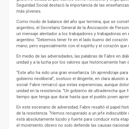
Seguridad Social destacó la importancia de las enseñanzas
más jóvenes.
Como modo de balance del año que termina, que se convirti
argentino, el Secretario General de la Asociación de Perso
un mensaje alentador a los trabajadores y trabajadoras en es
argentino. “Debemos tener fe en el lado bueno del corazón
mano, pero especialmente con el espíritu y el corazón que d
En medio de las adversidades, las palabras de Fabre en d
unidad y a la lucha por los valores que históricamente han 
“Este año ha sido una gran enseñanza. Un aprendizaje para
gobierno neoliberal”, sostuvo el dirigente, en clara alusión a
social. Fabre remarcó que estas experiencias, aunque doloro
unidad en la resistencia. “Un gobierno de ultraderecha que 
tiempo que tenga que durar hasta que el pueblo joven aprend
En este escenario de adversidad, Fabre resaltó el papel hi
de la resistencia. “Hemos recuperado a un jefe indiscuti
está absolutamente lúcido y fuerte para conducir esta etapa
el movimiento obrero no solo defiende las causas nacionale