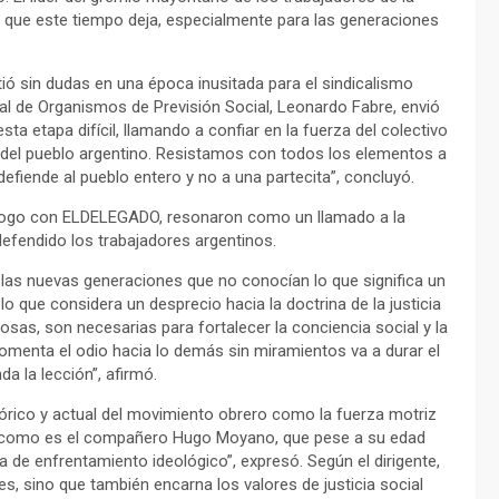
 que este tiempo deja, especialmente para las generaciones
ó sin dudas en una época inusitada para el sindicalismo
nal de Organismos de Previsión Social, Leonardo Fabre, envió
ta etapa difícil, llamando a confiar en la fuerza del colectivo
 del pueblo argentino. Resistamos con todos los elementos a
efiende al pueblo entero y no a una partecita”, concluyó.
iálogo con ELDELEGADO, resonaron como un llamado a la
defendido los trabajadores argentinos.
 las nuevas generaciones que no conocían lo que significa un
 lo que considera un desprecio hacia la doctrina de la justicia
sas, son necesarias para fortalecer la conciencia social y la
fomenta el odio hacia lo demás sin miramientos va a durar el
a la lección”, afirmó.
stórico y actual del movimiento obrero como la fuerza motriz
ble como es el compañero Hugo Moyano, que pese a su edad
 de enfrentamiento ideológico”, expresó. Según el dirigente,
s, sino que también encarna los valores de justicia social