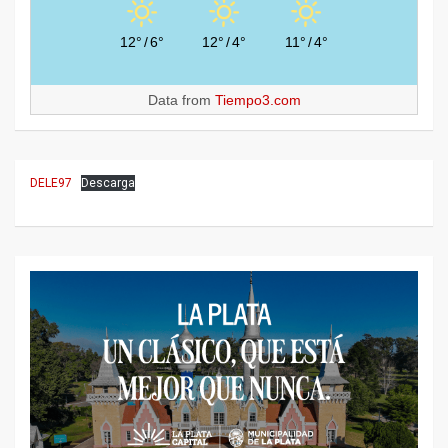
12°
/
6°
12°
/
4°
11°
/
4°
Data from
Tiempo3.com
DELE97
Descarga