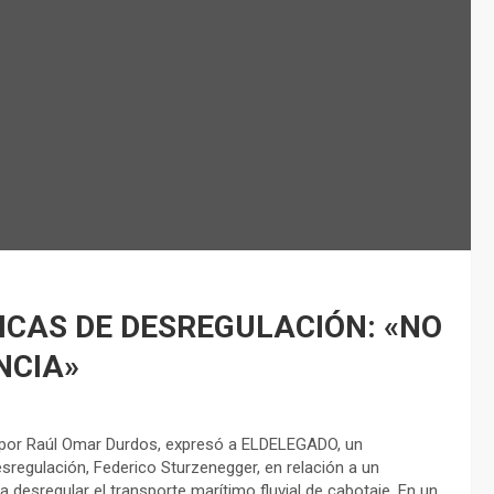
ICAS DE DESREGULACIÓN: «NO
NCIA»
o por Raúl Omar Durdos, expresó a ELDELEGADO, un
sregulación, Federico Sturzenegger, en relación a un
desregular el transporte marítimo fluvial de cabotaje. En un