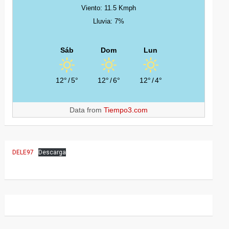
Viento: 11.5 Kmph
Lluvia: 7%
Sáb
Dom
Lun
12°
/
5°
12°
/
6°
12°
/
4°
Data from
Tiempo3.com
DELE97
Descarga