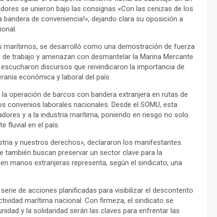
adores se unieron bajo las consignas «Con las cenizas de los
la bandera de conveniencia!», dejando clara su oposición a
ional.
es marítimos, se desarrolló como una demostración de fuerza
tos de trabajo y amenazan con desmantelar la Marina Mercante
e escucharon discursos que reivindicaron la importancia de
eranía económica y laboral del país.
 la operación de barcos con bandera extranjera en rutas de
os convenios laborales nacionales. Desde el SOMU, esta
jadores y a la industria marítima, poniendo en riesgo no solo
 fluvial en el país.
stria y nuestros derechos», declararon los manifestantes.
que también buscan preservar un sector clave para la
 en manos extranjeras representa, según el sindicato, una
erie de acciones planificadas para visibilizar el descontento
ctividad marítima nacional. Con firmeza, el sindicato se
idad y la solidaridad serán las claves para enfrentar las