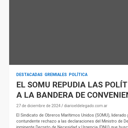
DESTACADAS
GREMIALES
POLÍTICA
EL SOMU REPUDIA LAS POLÍT
A LA BANDERA DE CONVENIE
27 de diciembre de 2024
diarioeldelegado.com.ar
El Sindicato de Obreros Marítimos Unidos (SOMU), liderad
contundente rechazo a las declaraciones del Ministro de De
inminente Decreto de Necesidad y Urgencia (DNU) que busca 