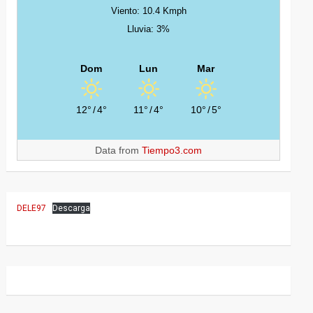
Viento: 10.4 Kmph
Lluvia: 3%
Dom
Lun
Mar
12°
/
4°
11°
/
4°
10°
/
5°
Data from
Tiempo3.com
DELE97
Descarga