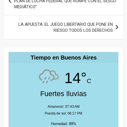
PLAN DE LUCHA FEDERAL QUE ROMPE CON EL SESGO
MEDIÁTICO”
entradas
LA APUESTA: EL JUEGO LIBERTARIO QUE PONE EN
RIESGO TODOS LOS DERECHOS
Tiempo en Buenos Aires
14°
C
Fuertes lluvias
Amanecer: 07:43 AM
Puesta de sol: 06:17 PM
Humedad: 99%