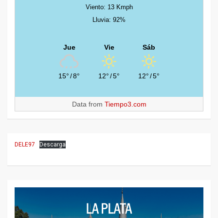
Viento: 13 Kmph
Lluvia: 92%
Jue
Vie
Sáb
15°
/
8°
12°
/
5°
12°
/
5°
Data from
Tiempo3.com
DELE97
Descarga