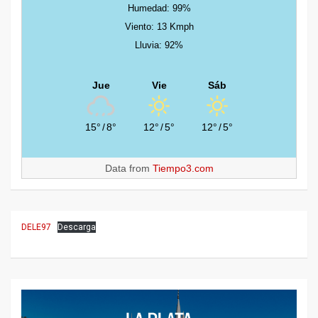
Humedad: 99%
Viento: 13 Kmph
Lluvia: 92%
Jue
Vie
Sáb
15°
/
8°
12°
/
5°
12°
/
5°
Data from
Tiempo3.com
DELE97
Descarga