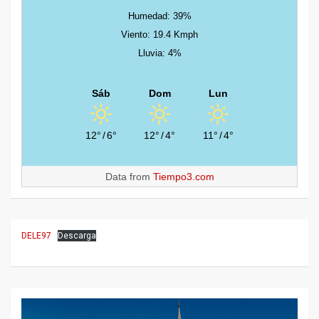
Humedad: 39%
Viento: 19.4 Kmph
Lluvia: 4%
Sáb
Dom
Lun
12°
/
6°
12°
/
4°
11°
/
4°
Data from
Tiempo3.com
DELE97
Descarga