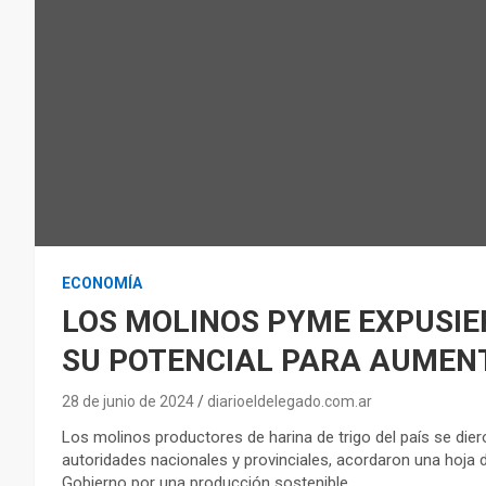
ECONOMÍA
LOS MOLINOS PYME EXPUSIE
SU POTENCIAL PARA AUMEN
28 de junio de 2024
diarioeldelegado.com.ar
Los molinos productores de harina de trigo del país se dier
autoridades nacionales y provinciales, acordaron una hoja d
Gobierno por una producción sostenible.