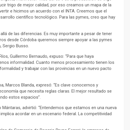
ucir trigo de mejor calidad, por eso creamos un mapa de la
nvertir e hicimos un acuerdo con el INTA. Creemos que el
sarrollo científico tecnológico. Para las pymes, creo que hay
llá de las diferencias. Es muy importante a pesar de tener
sotros desde Córdoba queremos siempre apoyar a las pymes
a, Sergio Busso.
 Ríos, Guillermo Bernaudo, expuso: “Para que haya
menos informalidad. Cuanto menos procesamiento tienen los
ormalidad y trabajar con las provincias en un nuevo pacto
oba, Marcos Blanda, expresó: “Es clave conocernos y
onomía que necesita reglas claras. El mejor resultado se
ando estos espacios”.
cio Mántaras, advirtió: “Entendemos que estamos en una nueva
 implica acordar en un escenario federal. La competitividad