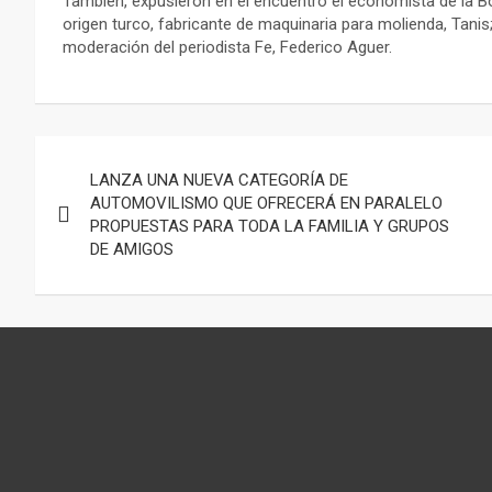
También, expusieron en el encuentro el economista de la B
origen turco, fabricante de maquinaria para molienda, Tanis
moderación del periodista Fe, Federico Aguer.
Navegación
LANZA UNA NUEVA CATEGORÍA DE
de
AUTOMOVILISMO QUE OFRECERÁ EN PARALELO
PROPUESTAS PARA TODA LA FAMILIA Y GRUPOS
entradas
DE AMIGOS