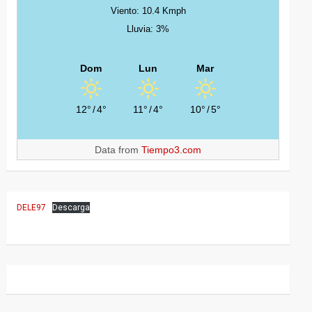
Viento: 10.4 Kmph
Lluvia: 3%
Dom
Lun
Mar
12°
/
4°
11°
/
4°
10°
/
5°
Data from
Tiempo3.com
DELE97
Descarga