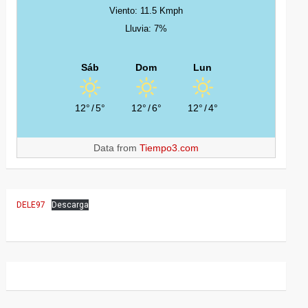
Viento: 11.5 Kmph
Lluvia: 7%
Sáb
Dom
Lun
12°
/
5°
12°
/
6°
12°
/
4°
Data from
Tiempo3.com
DELE97
Descarga