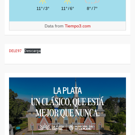
11°
/
3°
11°
/
6°
8°
/
7°
Data from
Tiempo3.com
DELE97
Descarga