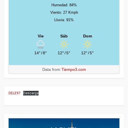
Humedad: 84%
Viento: 27 Kmph
Lluvia: 91%
Vie
Sáb
Dom
14°
/
8°
12°
/
5°
12°
/
5°
Data from
Tiempo3.com
DELE97
Descarga