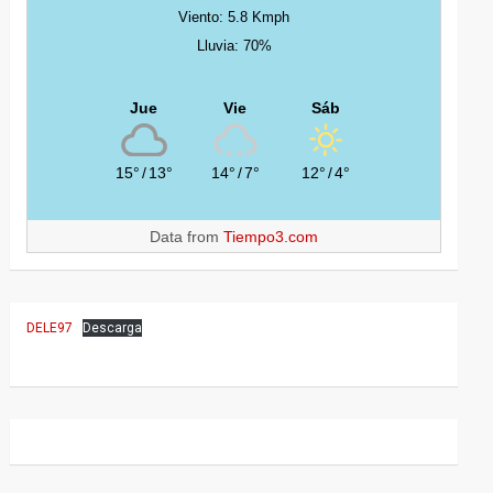
Viento: 5.8 Kmph
Lluvia: 70%
Jue
Vie
Sáb
15°
/
13°
14°
/
7°
12°
/
4°
Data from
Tiempo3.com
DELE97
Descarga