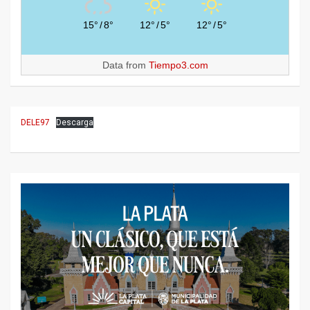
15°
/
8°
12°
/
5°
12°
/
5°
Data from
Tiempo3.com
DELE97
Descarga