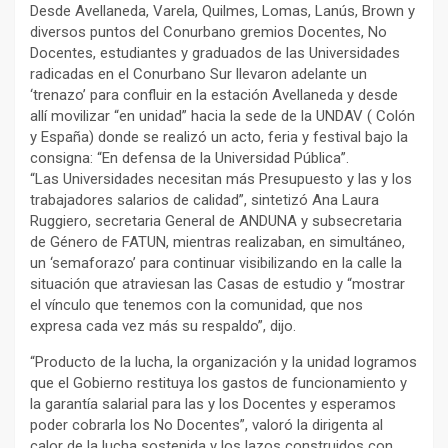
Desde Avellaneda, Varela, Quilmes, Lomas, Lanús, Brown y
diversos puntos del Conurbano gremios Docentes, No
Docentes, estudiantes y graduados de las Universidades
radicadas en el Conurbano Sur llevaron adelante un
‘trenazo’ para confluir en la estación Avellaneda y desde
allí movilizar “en unidad” hacia la sede de la UNDAV ( Colón
y España) donde se realizó un acto, feria y festival bajo la
consigna: “En defensa de la Universidad Pública”.
“Las Universidades necesitan más Presupuesto y las y los
trabajadores salarios de calidad”, sintetizó Ana Laura
Ruggiero, secretaria General de ANDUNA y subsecretaria
de Género de FATUN, mientras realizaban, en simultáneo,
un ‘semaforazo’ para continuar visibilizando en la calle la
situación que atraviesan las Casas de estudio y “mostrar
el vínculo que tenemos con la comunidad, que nos
expresa cada vez más su respaldo”, dijo.
“Producto de la lucha, la organización y la unidad logramos
que el Gobierno restituya los gastos de funcionamiento y
la garantía salarial para las y los Docentes y esperamos
poder cobrarla los No Docentes”, valoró la dirigenta al
calor de la lucha sostenida y los lazos construidos con