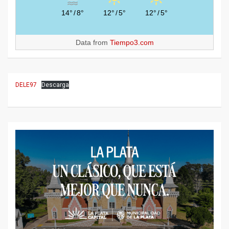
14°
/
8°
12°
/
5°
12°
/
5°
Data from
Tiempo3.com
DELE97
Descarga