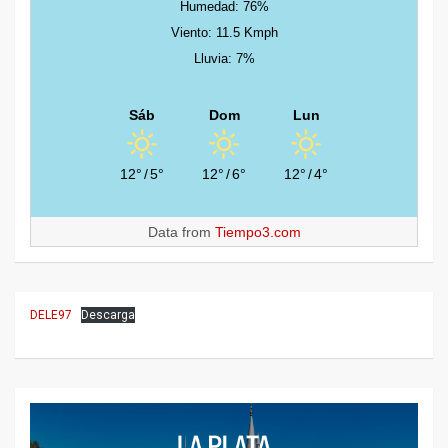
Humedad: 76%
Viento: 11.5 Kmph
Lluvia: 7%
Sáb
Dom
Lun
12°
/
5°
12°
/
6°
12°
/
4°
Data from
Tiempo3.com
DELE97
Descarga