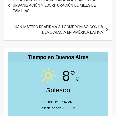
CREAN NUEVO ESPACIO PARA AVANZAR EN LA
de
URBANIZACIÓN Y ESCRITURACIÓN DE MILES DE
FAMILIAS
entradas
JUAN MATTEO REAFIRMA SU COMPROMISO CON LA
DEMOCRACIA EN AMÉRICA LATINA
Tiempo en Buenos Aires
8°
C
Soleado
Amanecer: 07:42 AM
Puesta de sol: 06:18 PM