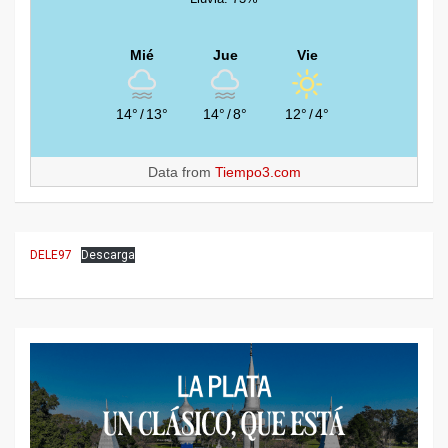
Mié
Jue
Vie
14°
/
13°
14°
/
8°
12°
/
4°
Data from
Tiempo3.com
DELE97
Descarga