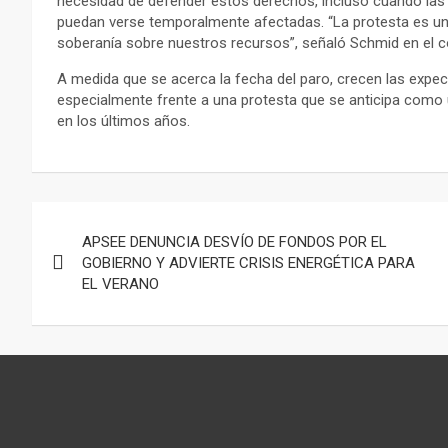
necesidad de defender estos derechos, incluso cuando las
puedan verse temporalmente afectadas. “La protesta es un
soberanía sobre nuestros recursos”, señaló Schmid en el 
A medida que se acerca la fecha del paro, crecen las expect
especialmente frente a una protesta que se anticipa como 
en los últimos años.
Navegación
APSEE DENUNCIA DESVÍO DE FONDOS POR EL
de
GOBIERNO Y ADVIERTE CRISIS ENERGÉTICA PARA
EL VERANO
entradas