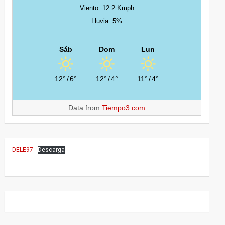
Viento: 12.2 Kmph
Lluvia: 5%
Sáb
Dom
Lun
12°
/
6°
12°
/
4°
11°
/
4°
Data from
Tiempo3.com
DELE97
Descarga