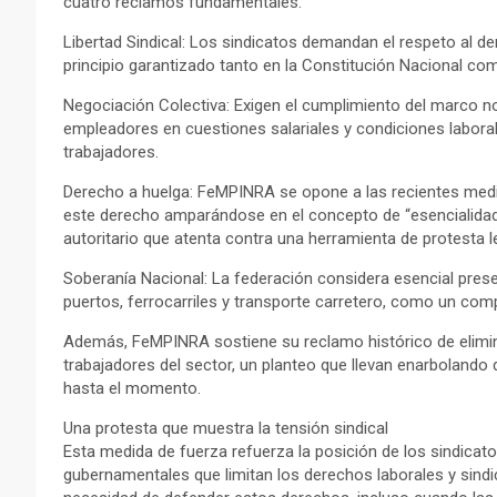
cuatro reclamos fundamentales:
Libertad Sindical: Los sindicatos demandan el respeto al de
principio garantizado tanto en la Constitución Nacional co
Negociación Colectiva: Exigen el cumplimiento del marco n
empleadores en cuestiones salariales y condiciones laboral
trabajadores.
Derecho a huelga: FeMPINRA se opone a las recientes medid
este derecho amparándose en el concepto de “esencialidad”.
autoritario que atenta contra una herramienta de protesta l
Soberanía Nacional: La federación considera esencial preser
puertos, ferrocarriles y transporte carretero, como un comp
Además, FeMPINRA sostiene su reclamo histórico de elimina
trabajadores del sector, un planteo que llevan enarboland
hasta el momento.
Una protesta que muestra la tensión sindical
Esta medida de fuerza refuerza la posición de los sindicato
gubernamentales que limitan los derechos laborales y sindic