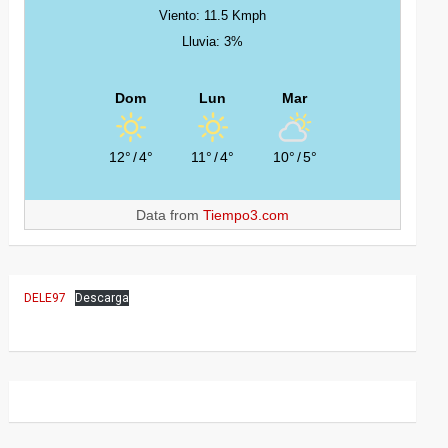
Viento: 11.5 Kmph
Lluvia: 3%
Dom
Lun
Mar
12°
/
4°
11°
/
4°
10°
/
5°
Data from
Tiempo3.com
DELE97
Descarga