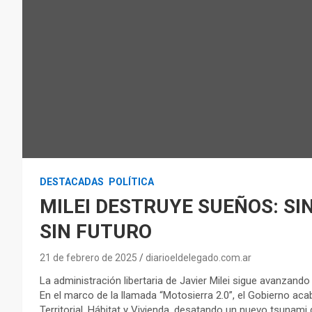
DESTACADAS
POLÍTICA
MILEI DESTRUYE SUEÑOS: SIN
SIN FUTURO
21 de febrero de 2025
diarioeldelegado.com.ar
La administración libertaria de Javier Milei sigue avanzando
En el marco de la llamada “Motosierra 2.0”, el Gobierno acab
Territorial, Hábitat y Vivienda, desatando un nuevo tsunami