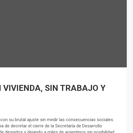
 VIVIENDA, SIN TRABAJO Y
 con su brutal ajuste sin medir las consecuencias sociales.
a de decretar el cierre de la Secretaría de Desarrollo
 de despidos y dejando a miles de argentinos sin posibilidad