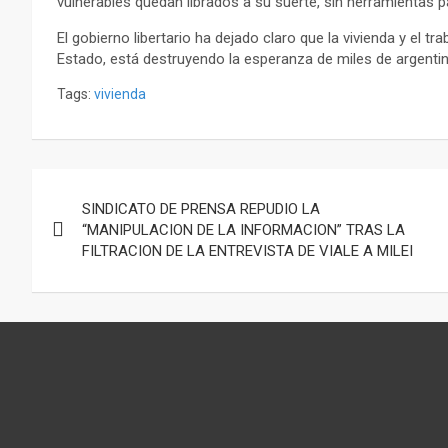
vulnerables quedan librados a su suerte, sin herramientas par
El gobierno libertario ha dejado claro que la vivienda y el t
Estado, está destruyendo la esperanza de miles de argentin
Tags:
vivienda
Navegación
SINDICATO DE PRENSA REPUDIO LA
de
“MANIPULACION DE LA INFORMACION” TRAS LA
FILTRACION DE LA ENTREVISTA DE VIALE A MILEI
entradas