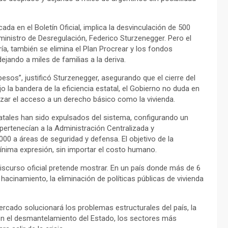
ada en el Boletín Oficial, implica la desvinculación de 500
inistro de Desregulación, Federico Sturzenegger. Pero el
ía, también se elimina el Plan Procrear y los fondos
ejando a miles de familias a la deriva.
esos”, justificó Sturzenegger, asegurando que el cierre del
o la bandera de la eficiencia estatal, el Gobierno no duda en
izar el acceso a un derecho básico como la vivienda.
atales han sido expulsados del sistema, configurando un
 pertenecían a la Administración Centralizada y
00 a áreas de seguridad y defensa. El objetivo de la
 mínima expresión, sin importar el costo humano.
iscurso oficial pretende mostrar. En un país donde más de 6
acinamiento, la eliminación de políticas públicas de vivienda
 mercado solucionará los problemas estructurales del país, la
 Con el desmantelamiento del Estado, los sectores más