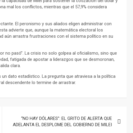
 la capacidad de Milei para sostener la cotización del dólar y
iona mal los conflictos, mientras que el 57,9% considera
ectante. El peronismo y sus aliados eligen administrar con
uesta advierte que, aunque la matemática electoral los
d aún arrastra frustraciones con el sistema político en su
or no pasó”. La crisis no solo golpea al oficialismo, sino que
iedad, fatigada de apostar a liderazgos que se desmoronan,
lida clara.
s un dato estadístico. La pregunta que atraviesa a la política
ral descendente lo termine de arrastrar.
“NO HAY DÓLARES”: EL GRITO DE ALERTA QUE
ADELANTA EL DESPLOME DEL GOBIERNO DE MILEI