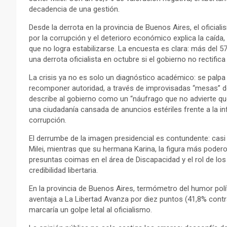
decadencia de una gestión.
Desde la derrota en la provincia de Buenos Aires, el oficial
por la corrupción y el deterioro económico explica la caíd
que no logra estabilizarse. La encuesta es clara: más del 
una derrota oficialista en octubre si el gobierno no rectifica
La crisis ya no es solo un diagnóstico académico: se palpa e
recomponer autoridad, a través de improvisadas “mesas” de
describe al gobierno como un “náufrago que no advierte que e
una ciudadanía cansada de anuncios estériles frente a la inf
corrupción.
El derrumbe de la imagen presidencial es contundente: casi 
Milei, mientras que su hermana Karina, la figura más poder
presuntas coimas en el área de Discapacidad y el rol de l
credibilidad libertaria.
En la provincia de Buenos Aires, termómetro del humor polí
aventaja a La Libertad Avanza por diez puntos (41,8% contra
marcaría un golpe letal al oficialismo.