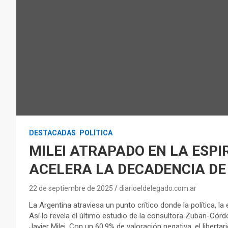
DESTACADAS
POLÍTICA
MILEI ATRAPADO EN LA ESPI
ACELERA LA DECADENCIA DE
22 de septiembre de 2025
diarioeldelegado.com.ar
La Argentina atraviesa un punto crítico donde la política, l
Así lo revela el último estudio de la consultora Zuban-Córdo
Javier Milei. Con un 60,9% de valoración negativa, el liberta