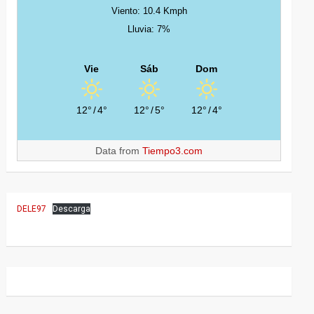
Viento: 10.4 Kmph
Lluvia: 7%
Vie
Sáb
Dom
12°
/
4°
12°
/
5°
12°
/
4°
Data from
Tiempo3.com
DELE97
Descarga