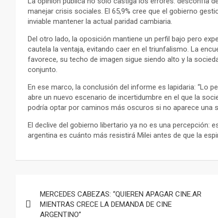
La opinión pública no solo castiga los errores: desconfía de
manejar crisis sociales. El 65,9% cree que el gobierno gest
inviable mantener la actual paridad cambiaria.
Del otro lado, la oposición mantiene un perfil bajo pero exp
cautela la ventaja, evitando caer en el triunfalismo. La enc
favorece, su techo de imagen sigue siendo alto y la socieda
conjunto.
En ese marco, la conclusión del informe es lapidaria: “Lo pe
abre un nuevo escenario de incertidumbre en el que la soc
podría optar por caminos más oscuros si no aparece una sa
El declive del gobierno libertario ya no es una percepción: e
argentina es cuánto más resistirá Milei antes de que la espi
Navegación
MERCEDES CABEZAS: “QUIEREN APAGAR CINE.AR
de
MIENTRAS CRECE LA DEMANDA DE CINE
ARGENTINO”