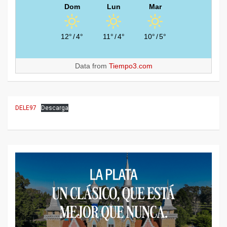
Dom
Lun
Mar
12°
/
4°
11°
/
4°
10°
/
5°
Data from
Tiempo3.com
DELE97
Descarga