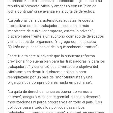
Leonardo Fabre a la cabeza, el sindicato dejó en claro su
repudio al proyecto oficial y amenazó con un “plan de
lucha continua” si se avanza en la quita de derechos.
“La patronal tiene características autistas, le cuesta
sociabilizar con los trabajadores, que son lo más
importante de cualquier empresa, estatal o privada”,
disparó Fabre frente a un auditorio colmado de delegados
y empleados del organismo. Y agregó con suspicacia:
“Quizás no puedan hablar de lo que realmente traman”.
Fabre fue tajante al advertir que la supuesta reforma
previsional “no suena bien para las trabajadoras ni para los
trabajadores”, y denunció que el verdadero objetivo del
oficialismo es destruir el sistema solidario para
reemplazarlo por un país de “monotributistas y una
oligarquía que compre dólares hasta empacharse”.
“La quita de derechos nunca es buena. Lo vamos a
detener”, aseguró el dirigente gremial, quien no descartó
movilizaciones ni paros progresivos en todo el país. “Los
políticos pasan, todos los políticos pasan. Los
trabajadores somos para siempre”, remarcó, en una frase