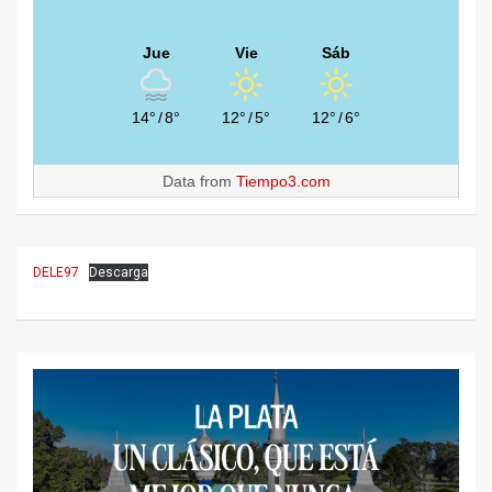
Jue
Vie
Sáb
14°
/
8°
12°
/
5°
12°
/
6°
Data from
Tiempo3.com
DELE97
Descarga