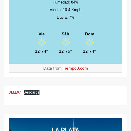
Humedad: 84%
Viento: 10.4 Kmph
Lluvia: 7%
Vie
Sáb
Dom
12°
/
4°
12°
/
5°
12°
/
4°
Data from
Tiempo3.com
DELE97
Descarga