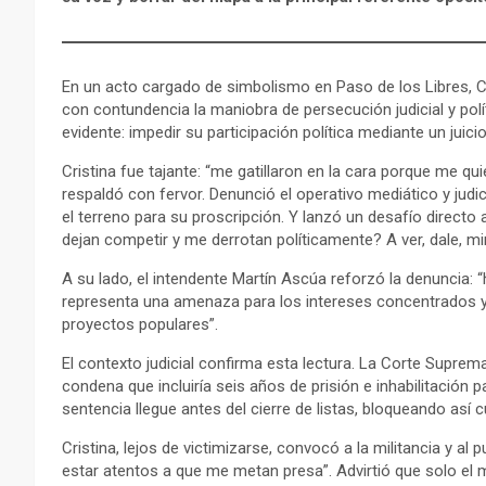
En un acto cargado de simbolismo en Paso de los Libres, Co
con contundencia la maniobra de persecución judicial y polí
evidente: impedir su participación política mediante un jui
Cristina fue tajante: “me gatillaron en la cara porque me qu
respaldó con fervor. Denunció el operativo mediático y judi
el terreno para su proscripción. Y lanzó un desafío directo
dejan competir y me derrotan políticamente? A ver, dale, m
A su lado, el intendente Martín Ascúa reforzó la denuncia:
representa una amenaza para los intereses concentrados y 
proyectos populares”.
El contexto judicial confirma esta lectura. La Corte Supre
condena que incluiría seis años de prisión e inhabilitación
sentencia llegue antes del cierre de listas, bloqueando así c
Cristina, lejos de victimizarse, convocó a la militancia y a
estar atentos a que me metan presa”. Advirtió que solo el 