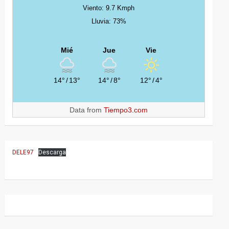
Viento: 9.7 Kmph
Lluvia: 73%
Mié
Jue
Vie
14°
/
13°
14°
/
8°
12°
/
4°
Data from
Tiempo3.com
DELE97
Descarga