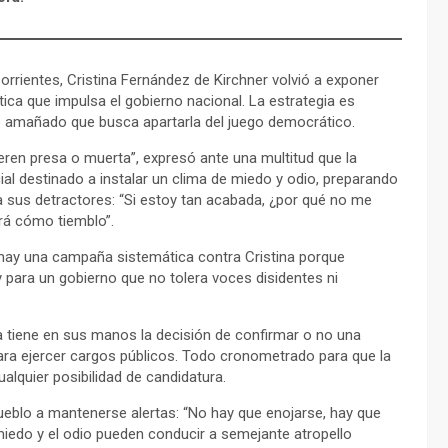
rrientes, Cristina Fernández de Kirchner volvió a exponer
tica que impulsa el gobierno nacional. La estrategia es
cio amañado que busca apartarla del juego democrático.
ieren presa o muerta”, expresó ante una multitud que la
cial destinado a instalar un clima de miedo y odio, preparando
 a sus detractores: “Si estoy tan acabada, ¿por qué no me
irá cómo tiemblo”.
 “hay una campaña sistemática contra Cristina porque
para un gobierno que no tolera voces disidentes ni
ma tiene en sus manos la decisión de confirmar o no una
 para ejercer cargos públicos. Todo cronometrado para que la
ualquier posibilidad de candidatura.
l pueblo a mantenerse alertas: “No hay que enojarse, hay que
miedo y el odio pueden conducir a semejante atropello