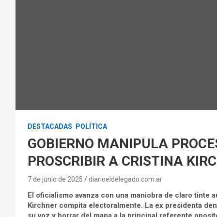
DESTACADAS
POLÍTICA
GOBIERNO MANIPULA PROCES
PROSCRIBIR A CRISTINA KIR
7 de junio de 2025
diarioeldelegado.com.ar
El oficialismo avanza con una maniobra de claro tinte a
Kirchner compita electoralmente. La ex presidenta denu
su voz y borrar del mapa a la principal referente oposit